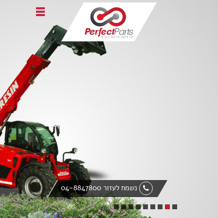
Home
אודות פרפקט פרטס
טרקטורים חקלאיים
ציוד הנדסי
מעמיס אופני
אביזרי קצה
חלקי חילוף
צור קשר
English
Italiano
נשמח לעזור 04-8847800