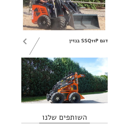
דגם SSQ11P בנזין
השותפים שלנו