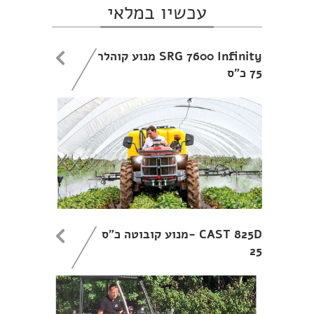
עכשיו במלאי
SRG 7600 Infinity מנוע קוהלר
75 כ"ס
CAST 825D -מנוע קובוטה כ"ס
25