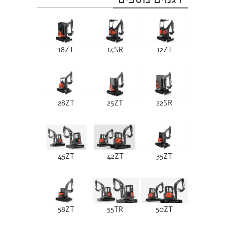
18ZT
14SR
12ZT
28ZT
25ZT
22SR
45ZT
42ZT
35ZT
58ZT
55TR
50ZT