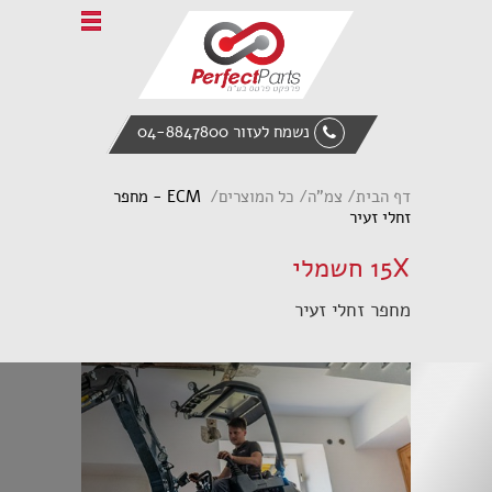
Home
אודות פרפקט פרטס
טרקטורים חקלאיים
נשמח לעזור 04-8847800
ציוד הנדסי
מעמיס אופני
דף הבית
צמ"ה
כל המוצרים
ECM - מחפר
אביזרי קצה
זחלי זעיר
חלקי חילוף
15X חשמלי
צור קשר
מחפר זחלי זעיר
English
Italiano