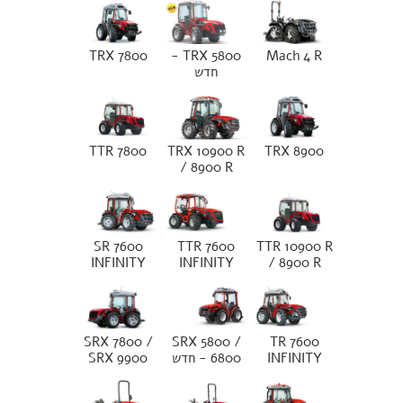
TRX 7800
TRX 5800 -
Mach 4 R
חדש
TTR 7800
TRX 10900 R
TRX 8900
/ 8900 R
SR 7600
TTR 7600
TTR 10900 R
INFINITY
INFINITY
/ 8900 R
SRX 7800 /
SRX 5800 /
TR 7600
INFINITY
6800 - חדש
SRX 9900