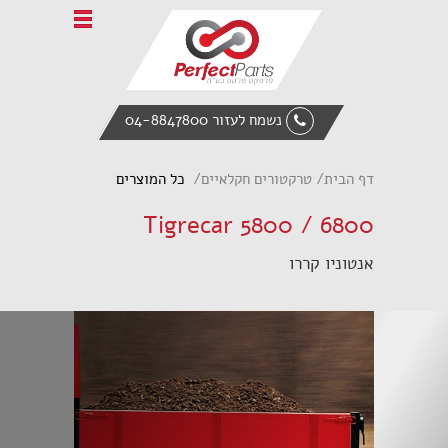
Home
אודות פרפקט פרטס
טרקטורים חקלאיים
נשמח לעזור 04-8847800
ציוד הנדסי
מעמיס אופני
דף הבית
טרקטורים חקלאיים
כל המוצרים
אביזרי קצה
Tigrecar 5800 / 6800
חלקי חילוף
אנטוניו קררו
צור קשר
English
Italiano