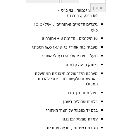
סרטון
מנוע ינמאר , 52 כ"ס -
66 כ"ס, 4 בוכנות
גלגלים קדמיים ואחוריים : 10.0/75-
15.3
16 הילוכים , קדימה 8 + אחורה 8
מעביר כוח אחורי פי.טי.או 540 חסכוני
נועל דיפרנציאלי הידראולי אחורי
ניתוק הנעה קדמית
מערכת הידראולית חיצונית המופעלת
באמצעות סלקטור חד כיווני להרמת
המכולה
יצול מתכוונן גובה
בלמים טבולים בשמן
בלם יד מופעל על הציר האחורי
עמדת מפעיל עם גגון
חגורת בטיחות , מראה אחורית