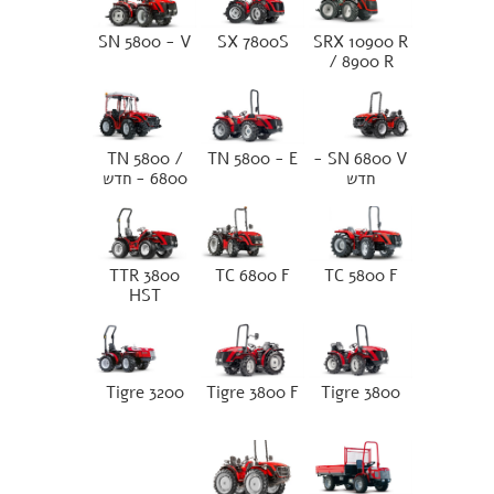
SN 5800 - V
SX 7800S
SRX 10900 R
/ 8900 R
TN 5800 /
TN 5800 - E
SN 6800 V -
חדש
6800 - חדש
TTR 3800
TC 6800 F
TC 5800 F
HST
Tigre 3200
Tigre 3800 F
Tigre 3800