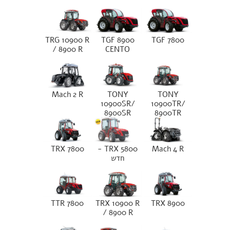
TRG 10900 R
TGF 8900
TGF 7800
/ 8900 R
CENTO
Mach 2 R
TONY
TONY
10900SR/
10900TR/
8900SR
8900TR
TRX 7800
TRX 5800 -
Mach 4 R
חדש
TTR 7800
TRX 10900 R
TRX 8900
/ 8900 R