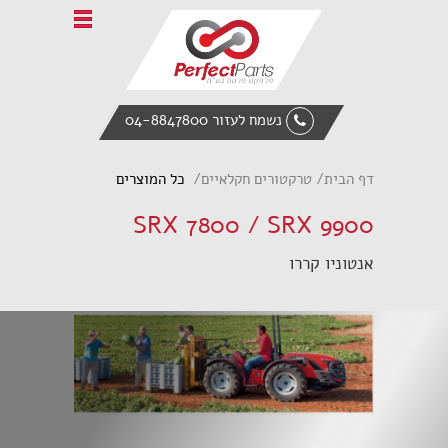
Home
אודות פרפקט פרטס
טרקטורים חקלאיים
נשמח לעזור 04-8847800
ציוד הנדסי
מעמיס אופני
דף הבית
טרקטורים חקלאיים
כל המוצרים
אביזרי קצה
SRX 7800 / SRX 9900
חלקי חילוף
אנטוניו קררו
צור קשר
English
Italiano