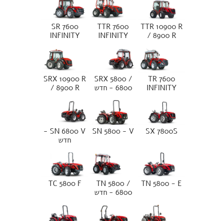
SR 7600
TTR 7600
TTR 10900 R
INFINITY
INFINITY
/ 8900 R
SRX 10900 R
SRX 5800 /
TR 7600
INFINITY
6800 - חדש
/ 8900 R
SN 6800 V -
SN 5800 - V
SX 7800S
חדש
TC 5800 F
TN 5800 /
TN 5800 - E
6800 - חדש