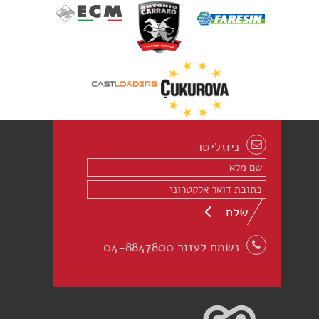
ניוזליטר
שלח
נשמח לעזור 04-8847800